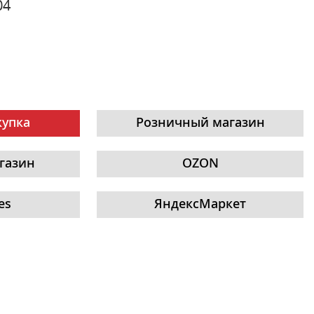
04
купка
Розничный магазин
газин
OZON
es
ЯндексМаркет