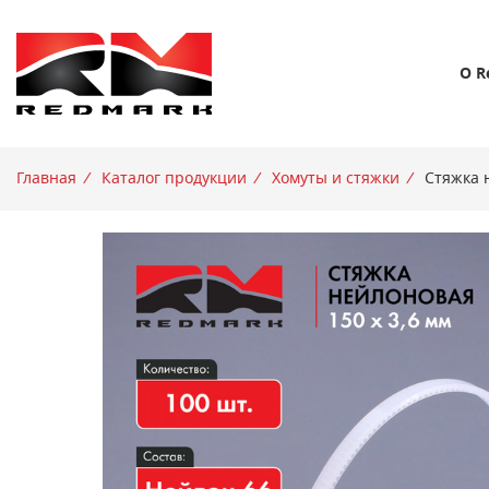
О R
Главная
/
Каталог продукции
/
Хомуты и стяжки
/
Стяжка 