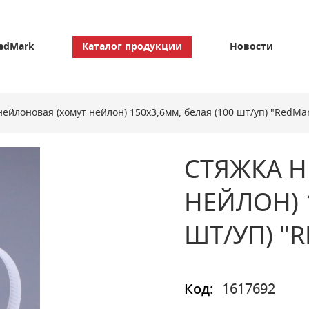
edMark
Каталог продукции
Новости
нейлоновая (хомут нейлон) 150х3,6мм, белая (100 шт/уп) "RedMa
СТЯЖКА 
НЕЙЛОН) 
ШТ/УП) "
Код:
1617692