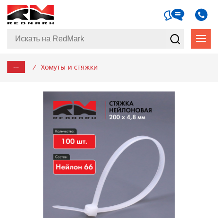
...
/
Хомуты и стяжки