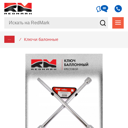
...
/
Ключи балонные