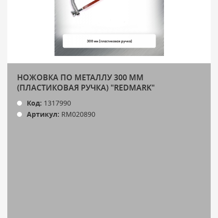
НОЖОВКА ПО МЕТАЛЛУ 300 ММ
(ПЛАСТИКОВАЯ РУЧКА) "REDMARK"
Код:
1317990
Артикул:
RM020890