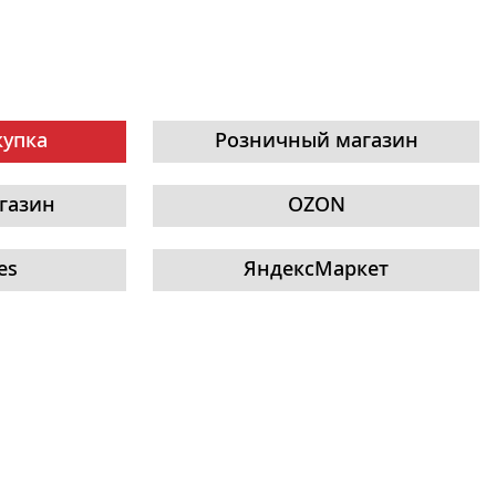
купка
Розничный магазин
газин
OZON
es
ЯндексМаркет