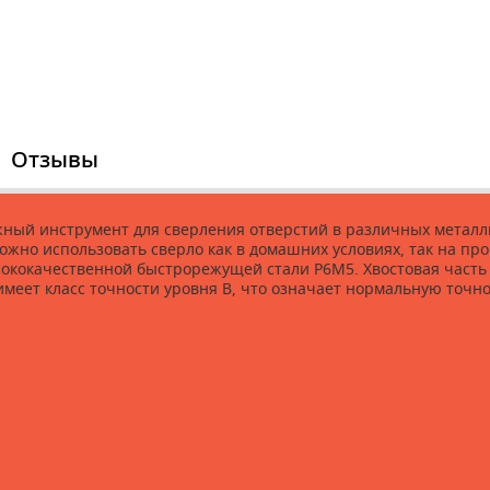
Отзывы
ный инструмент для сверления отверстий в различных металли
Можно использовать сверло как в домашних условиях, так на про
сококачественной быстрорежущей стали P6M5. Хвостовая част
еет класс точности уровня B, что означает нормальную точно