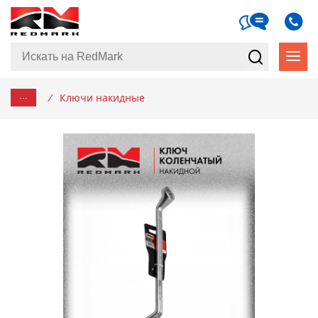
...
/
Ключи накидные