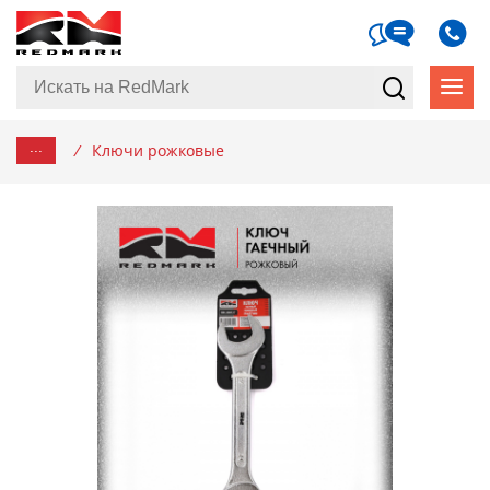
...
/
Ключи рожковые