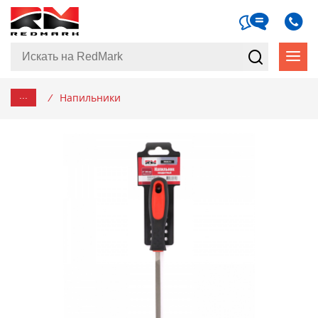
...
/
Напильники