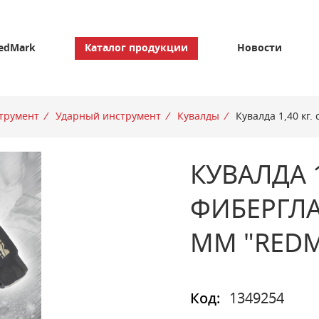
edMark
Каталог продукции
Новости
трумент
/
Ударный инструмент
/
Кувалды
/
Кувалда 1,40 кг.
КУВАЛДА 1
ФИБЕРГЛА
ММ "RED
Код:
1349254