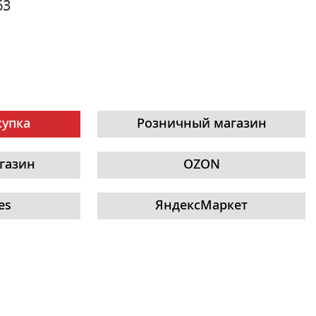
63
купка
Розничный магазин
газин
OZON
es
ЯндексМаркет