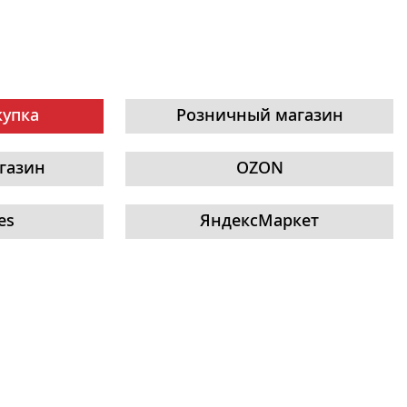
купка
Розничный магазин
газин
OZON
es
ЯндексМаркет