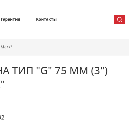
Гарантия
Контакты
dMark"
 ТИП "G" 75 ММ (3")
"
92