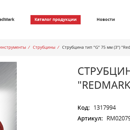
edMark
Каталог продукции
Новости
инструменты
/
Струбцины
/
Струбцина тип "G" 75 мм (3") "Re
СТРУБЦИНА
"REDMARK
Код:
1317994
Артикул:
RM0207