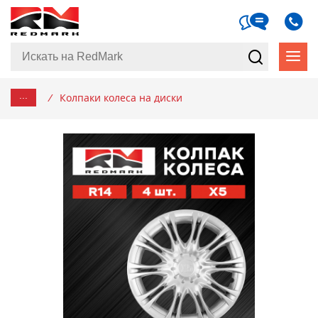
...
/
Колпаки колеса на диски