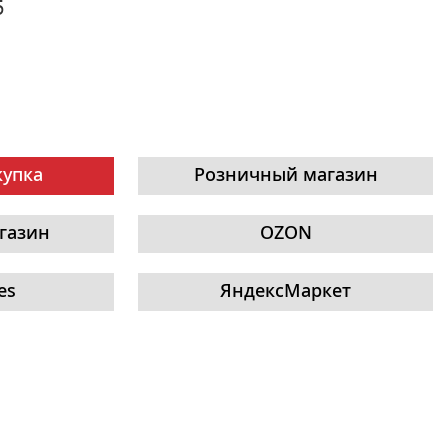
5
купка
Розничный магазин
газин
OZON
es
ЯндексМаркет