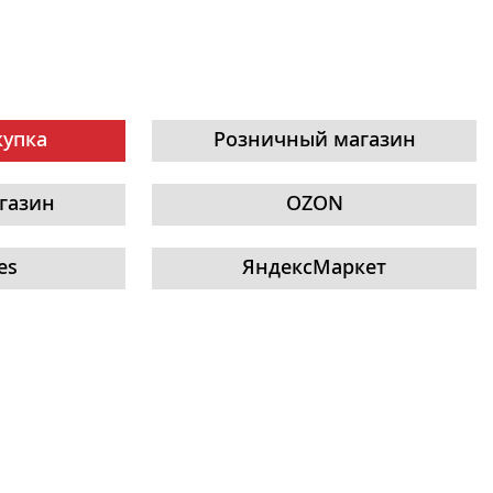
купка
Розничный магазин
газин
OZON
es
ЯндексМаркет