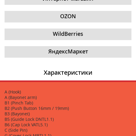
OZON
WildBerries
ЯндексМаркет
Характеристики
A (Hook)
A (Bayonet arm)
B1 (Pinch Tab)
B2 (Push Button 16mm / 19mm)
B3 (Bayonet)
B5 (Guide Lock DNTL1.1)
B6 (Cap Lock VATL5.1)
C (Side Pin)
G (Cover Lock MBTL1.1)