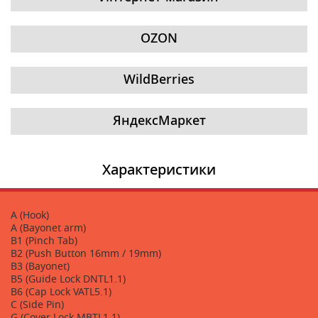
OZON
WildBerries
ЯндексМаркет
Характеристики
A (Hook)
A (Bayonet arm)
B1 (Pinch Tab)
B2 (Push Button 16mm / 19mm)
B3 (Bayonet)
B5 (Guide Lock DNTL1.1)
B6 (Cap Lock VATL5.1)
C (Side Pin)
G (Cover Lock MBTL1.1)