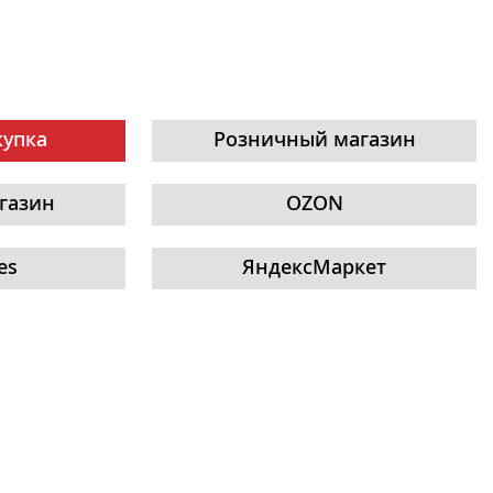
купка
Розничный магазин
газин
OZON
es
ЯндексМаркет