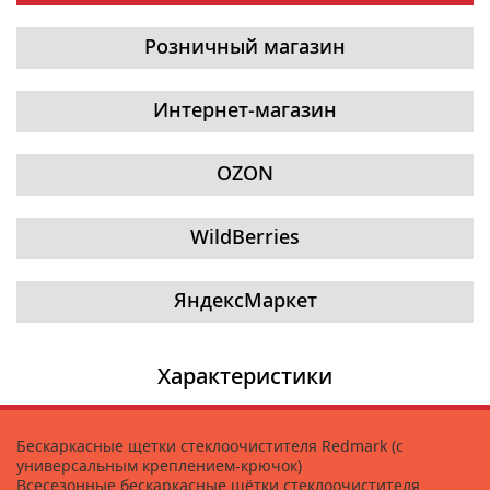
Розничный магазин
Интернет-магазин
OZON
WildBerries
ЯндексМаркет
Характеристики
Бескаркасные щетки стеклоочистителя Redmark (c
универсальным креплением-крючок)
Всесезонные бескаркасные щётки стеклоочистителя