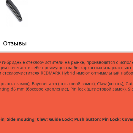
Отзывы
ву гибридные стеклоочистители на рынке, производятся с исп
ция сочетает в себе преимущества бескаркасных и каркасных с
и стеклоочистителя REDMARK Hybrid имеют оптимальный набор 
k (крышка-замок), Bayonet arm (штыковой замок), Claw (коготь), 
ting d6 mm (боковое крепление), Pin lock (штифтовой замок), S
in; Side mouting; Claw; Guide Lock; Push button; Pin Lock; Cove