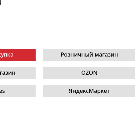
4
купка
Розничный магазин
газин
OZON
es
ЯндексМаркет