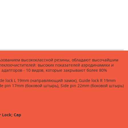
ользованием высококлассной резины, обладают высочайшим
теклоочистителей: высоких показателей аэродинамики и
адапторов - 10 видов, которые закрывают более 80%
Guide lock L 19mm (направляющий замок), Guide lock R 19mm
ide pin 17mm (боковой штырь), Side pin 22mm (боковой штырь)
r Lock; Cap